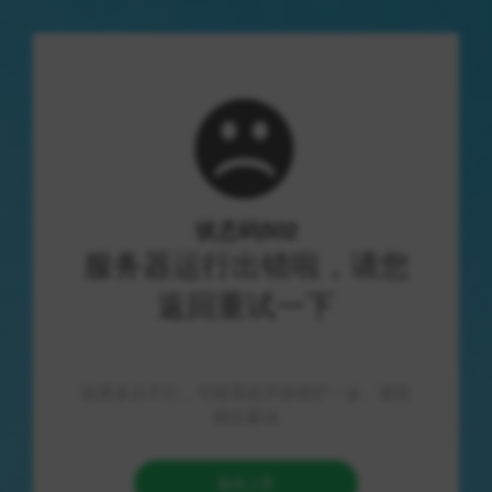
亿企查
优质资源导航，技术分享社区
首页
/
货源平台
/
点家 - 游戏道具知识交易平台
点家 - 游戏道具知识交易平台
作为一个游戏爱好者，我经常在 [点家 - 游戏道具知识交易平台]
上购买游戏道具，今天我来分享一下我的真实故事。
我曾经购买了一款非常稀有的游戏武器，但是在收到之后却不知
道如何正确使用以及保养。
幸运的是，在 [点家] 上我找到了一篇关于该武器的详细介绍，从
开箱到熟练操作的完整流程一应俱全。
我按照着上面的步骤，通过手把手的教学，很快就掌握了正确的
使用方法。
除了基本操作流程外，文章还推荐了一些小技巧，比如如何调整