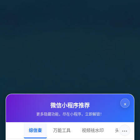
详细信息
收录ID
#367
所属分类
货源平台
站点域名
www.taodianjia.com
收录日期
2025-08-16
×
微信小程序推荐
更多隐藏功能，尽在小程序，立即解锁！
DNS服务
gaggle.dnspod.net
···
综信查
万能工具
视频祛水印
头像圈
持有邮箱