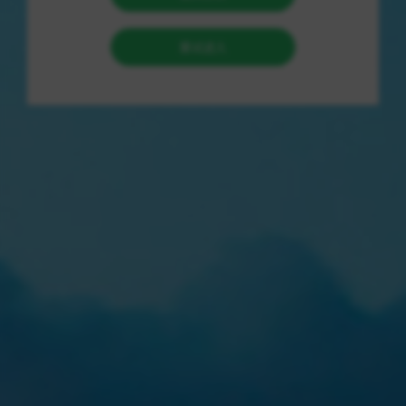
武器的属性，如何进行装备升级等等。
这些小技巧非常实用，让我在游戏中表现更加出色，并且在与其
他玩家的对抗中能够占据一定的优势。
最让我感动的是，文章最后还给出了分享给朋友的贴心话术。
我将这篇文章分享给我的游戏小伙伴们，他们也受益匪浅，纷纷
表示非常感谢我推荐了这篇文章。
总的来说，我认为 [点家 - 游戏道具知识交易平台] 的优势在于他
们提供的不仅是商品交易，更是一种全方位的服务。
他们不仅关注顾客购买商品的体验，更注重提供游戏道具的正确
使用方法和维护保养技巧。
通过这些丰富的知识，我不仅在游戏中更加得心应手，也更加享
受游戏的乐趣。
我会继续支持 [点家]，并且将他们推荐给更多的朋友。
收录于 2025-08-16
货源平台
www.taodianjia.com
访问网站
点赞
[0]
分享