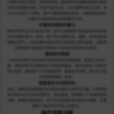
大量时间进行思考、构思和修缮，而使用AI生成器则能够在短时
间内生成结构合理、内容丰富的文本。无论是撰写商业文案、学
术论文还是个人博客，用户只需提供基本信息，AI便能借助强大
的算法为其快速生成高质量的内容。
丰富的内容创作能力
思默问答不仅可以生成文本，还可以根据用户需求提供多样化的
写作风格和语气。例如，用户可以选择正式、幽默、简洁或富有
情感的语气，以此来更好地符合受众的阅读习惯和品味。这种灵
活性使用户能够在不同场合下轻松应对各种写作需求。
避免创作瓶颈
许多创作者在写作过程中常常会面临思维枯竭、灵感乏力的问
题。思默问答可以帮助用户打破这种瓶颈。通过生成多个相关内
容的选择，鼓励用户从多角度思考，激发创作灵感，使写作过程
变得更加顺畅、愉悦。
智能语法与内容优化
此外，思默问答具备强大的语法纠错和文本优化功能。它能够自
动识别并纠正文本中的拼写、语法错误，并根据上下文提供更加
流畅、逻辑性强的表达。这对于非母语的写作者尤为重要，显著
提高了他们的写作信心和能力。
操作流程详解