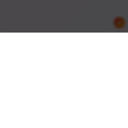
友情链接
与优秀的网站建立友好合作关系，共同发展进步
API接口
综信查
远昔博客
易扒站
易查站
远昔导航
易估值
助推者
神农网