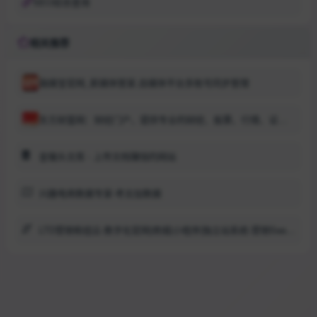
SEO综合查询
相关推荐
融媒宝官网_新媒体管家,自媒体平台多账号同步管理
东方财富网：财经门户，提供专业的财经、股票、行情、证券、基金、理财、银行、保险、信托、期货、黄金、股吧、博客等各类财经资讯及数据
金锄头文库 - 上传文档赚钱的网站
兴趣电商数据专家-考古加数据
LTD营销枢纽云-数字化官网|商城|小程序|独立站系统-营销SaaS平台-增长黑武器