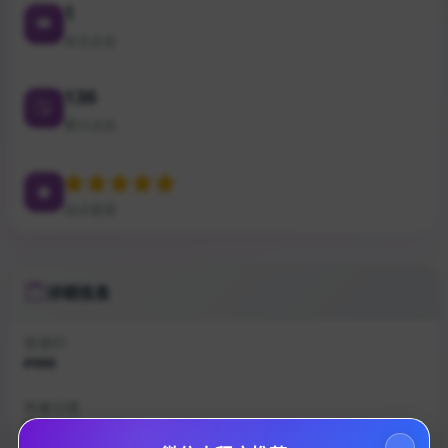
1
本月点击
136
累计点击
站点星级
详细信息
收录ID
#466
所属分类
辅导工具
×