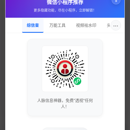
微信小程序推荐
站点域名
更多隐藏功能，尽在小程序，立即解锁！
www.sitesmo.com
···
综信查
万能工具
视频祛水印
头像圈
收录日期
2025-09-10
DNS服务
dns17.hichina.com
持有邮箱
隐私保护
持有名称
隐私保护
人脉信息神器，免费"透视"任何
域名注册
人！
alibaba cloud computing (beijing) co., ltd.