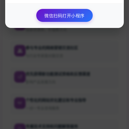
专业团队实时更新行业动态
微信扫码打开小程序
免费下载优质的营销工具和资源
独家资源库，价值数万元
参与专业的网络营销交流社区
与行业专家面对面交流
优先获得新功能测试资格和反馈渠道
影响产品发展方向
个性化的网站优化建议和专业指导
一对一专业咨询服务
专属技术支持和问题解答服务