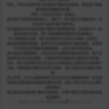
同时，开花云还提供灵活的服务扩展和升级选项，帮助用户根据
需求随时调整服务配置。
然而，开花云也存在一些缺点。
首先是产品多样性相对较少，相对于一些大型云计算服务商，开
花云的产品线可能不够丰富。
其次是部分技术支持和客户服务可能需要改进，尤其是对于一些
复杂的技术问题，用户可能需要耗费更多时间来解决。
为了避免常见问题，用户在使用开花云时可以采取一些技巧。
首先是定期备份数据，虽然开花云承诺提供可靠的服务，但是用
户仍然应该定期备份重要数据，以防止意外情况发生。
其次是及时更新服务，开花云会不定期更新服务和系统，用户应
该保持关注并及时更新，以确保享受到最新的功能和安全性能。
另外，用户在使用开花云时也可以参考官网上的技术文档和用户
手册，如果遇到问题可以先自行查阅，减少对技术支持团队的依
赖。
综上所述，为什么值得选择开花云作为云计算服务商呢？首先是
其稳定可靠的服务质量和实惠的价格，满足了用户对于云计算的
基本需求。
其次是灵活的服务扩展和升级选项，为用户提供了更多选择和定
制化服务。
收录于 2025-08-25
云服务器
www.khyun.com