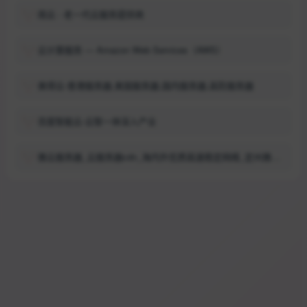
雨云 - 老一代云服务提供商
云计算服务 — Amazon Web Services（AWS）
美得云-香港服务器,美国服务器,国内服务器,高防服务器
百度智能云-云智一体深入产业
雅云服务器_云服务器cdn_海内外优质高速稳定网络_定州雅云网络科技有限公司_雅云