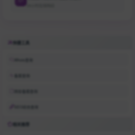
24小时在线响应
快捷工具
Whois查询
备案查询
网安备案查询
SEO综合查询
相关推荐