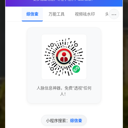
收录日期
2025-07-10
···
综信查
万能工具
视频祛水印
头像圈
DNS服务
centaurus.dnspod.net
持有邮箱
隐私保护
持有名称
隐私保护
域名注册
guangzhou yunxun information technology co., ltd.
人脉信息神器，免费"透视"任何
人！
加入的好处
小程序搜索：
综信查