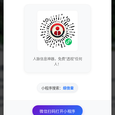
人脉信息神器，免费"透视"任何
人！
值得选择
询API，以其卓越的实时性、便利性和高效性，成为了当今信息
查询，还能高效管理个人的电力和通信开销。
小程序搜索：
综信查
网络依赖的挑战，但这些问题可以通过合理的技术手段和对策
API无疑是一个值得选择的服务解决方案，用户选择它不仅是为
微信扫码打开小程序