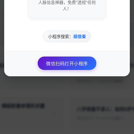
人脉信息神器，免费"透视"任何
人！
小程序搜索：
综信查
微信扫码打开小程序
高岛易断自占教程靠谱
四十五条八字算命口诀有什
的技巧揭秘...
2026-01-15 22:50:02
95
？揭秘财富命理的关键
八字排盘不求人：如何3步手
2026-01-15 18:18:02
73